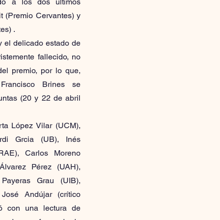
do a los dos últimos
t (Premio Cervantes) y
es) .
y el delicado estado de
ristemente fallecido, no
del premio, por lo que,
Francisco Brines se
untas (20 y 22 de abril
rta López Vilar (UCM),
rdi Grcia (UB), Inés
AE), Carlos Moreno
Álvarez Pérez (UAH),
Payeras Grau (UIB),
sé Andújar (crítico
ntó con una lectura de